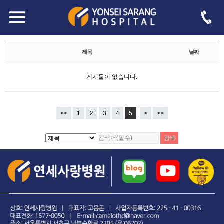
자유게시판
Total 188,344건
5 페이지
제목
날짜
게시물이 없습니다.
<<
1
2
3
4
5
>
>>