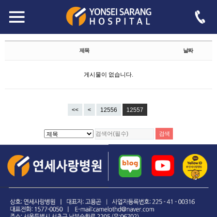
자유게시판
Total 188,344건
12557 페이지
제목
날짜
게시물이 없습니다.
<<
<
12556
12557