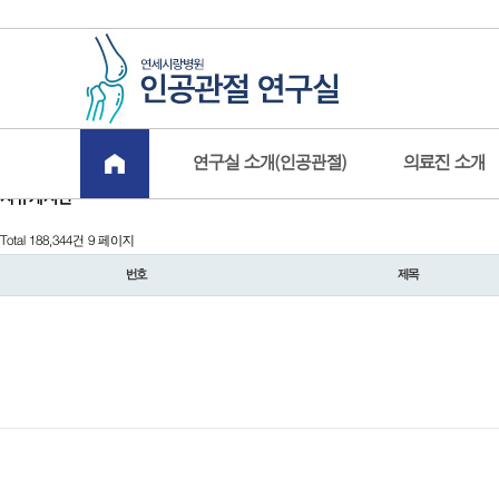
연구실 소개(인공관절)
의료진 소개
자유게시판
Total 188,344건
9 페이지
번호
제목