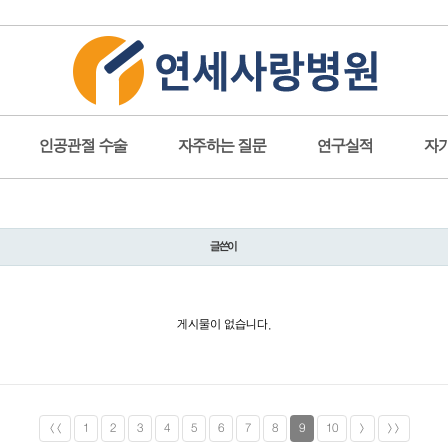
인공관절 수술
자주하는 질문
연구실적
자
글쓴이
게시물이 없습니다.
<<
1
2
3
4
5
6
7
8
9
10
>
>>