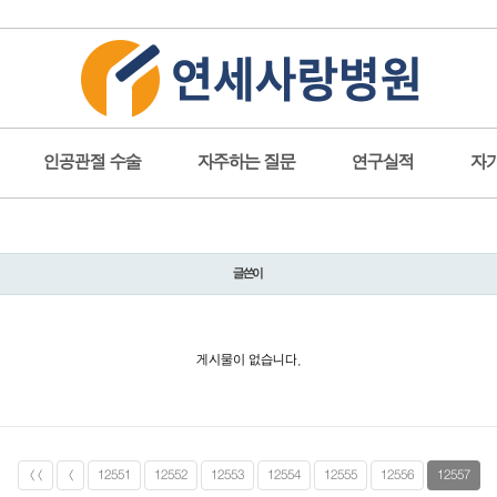
인공관절 수술
자주하는 질문
연구실적
자
글쓴이
게시물이 없습니다.
<<
<
12551
12552
12553
12554
12555
12556
12557