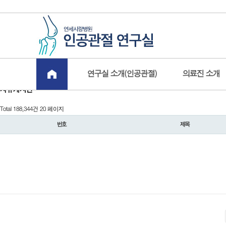
연구실 소개(인공관절)
의료진 소개
자유게시판
Total 188,344건
20 페이지
번호
제목