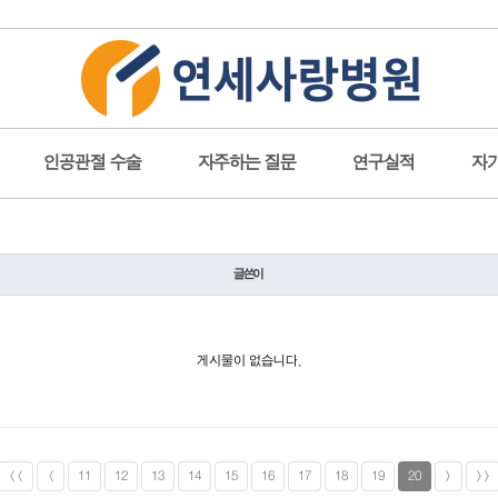
인공관절 수술
자주하는 질문
연구실적
자
글쓴이
게시물이 없습니다.
<<
<
11
12
13
14
15
16
17
18
19
20
>
>>