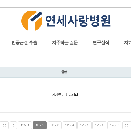
인공관절 수술
자주하는 질문
연구실적
자
글쓴이
게시물이 없습니다.
<<
<
12551
12552
12553
12554
12555
12556
12557
>>