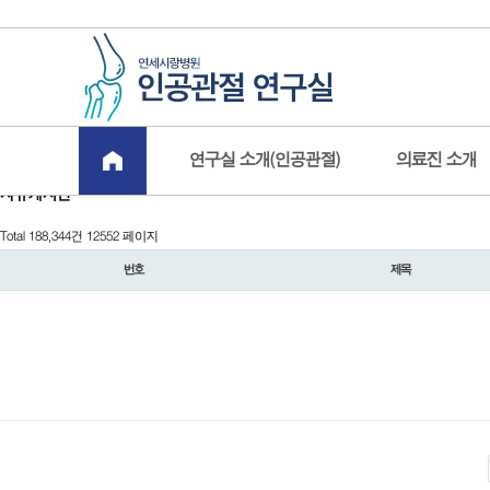
연구실 소개(인공관절)
의료진 소개
자유게시판
Total 188,344건
12552 페이지
번호
제목