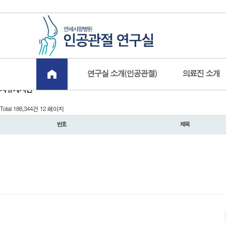
연구실 소개(인공관절)
의료진 소개
자유게시판
Total 188,344건
12 페이지
번호
제목