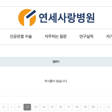
인공관절 수술
자주하는 질문
연구실적
자
글쓴이
게시물이 없습니다.
<<
<
11
12
13
14
15
16
17
18
19
20
>
>>