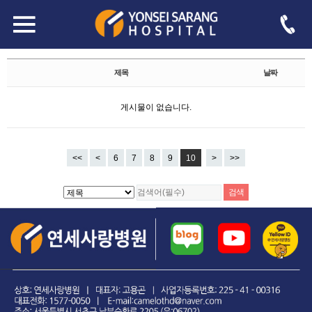
자유게시판
Total 188,344건
10 페이지
제목
날짜
게시물이 없습니다.
<<
<
6
7
8
9
10
>
>>