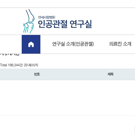
연구실 소개(인공관절)
의료진 소개
자유게시판
Total 188,344건
29 페이지
번호
제목