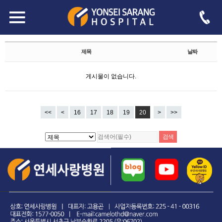
자유게시판
Total 188,344건
20 페이지
제목
날짜
게시물이 없습니다.
<<
<
16
17
18
19
20
>
>>